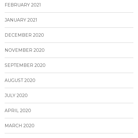
FEBRUARY 2021
JANUARY 2021
DECEMBER 2020
NOVEMBER 2020
SEPTEMBER 2020
AUGUST 2020
JULY 2020
APRIL 2020
MARCH 2020