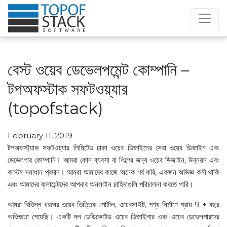
বেস্ট ওয়েব ডেভেলপমেন্ট কোম্পানি –
টপঅফস্টাক সফটওয়্যার
(topofstack)
February 11, 2019
টপঅফস্ট্যাক সফটওয়্যার লিমিটেড ঢাকা ওয়েব ডিজাইনের সেরা ওয়েব ডিজাইন এবং
ডেভেলপার কোম্পানি। আমরা কোন ব্যবসা বা শিল্পের জন্য ওয়েব ডিজাইন, উন্নয়ন এবং
কাস্টম সমাধান প্রদান। আমরা আমাদের কাজে অনেক গর্ব করি, একজন অভিজ্ঞ কর্মী থাকি
এবং আমাদের ক্লায়েন্টদের আপনার অনলাইন চাহিদাগুলি পরিচালনা করতে পারি।
আমরা বিভিন্ন ধরনের ওয়েব ভিত্তিক পোর্টাল, ওয়েবসাইট, পণ্য নির্মাণে প্রায় 9 + বছর
অভিজ্ঞতা পেয়েছি। একটি দল ডেডিকেটেড ওয়েব ডিজাইনার এবং ওয়েব ডেভেলপারদের