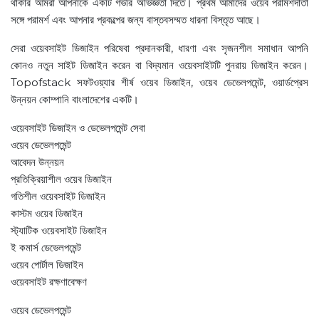
থাকার আমরা আপনাকে একটি গভীর অভিজ্ঞতা দিতে। প্রথম আমাদের ওয়েব পরামর্শদাতা
সঙ্গে পরামর্শ এবং আপনার প্রকল্পের জন্য বাস্তবসম্মত ধারনা বিস্তৃত আছে।
সেরা ওয়েবসাইট ডিজাইন পরিষেবা প্রদানকারী, ধারণা এবং সৃজনশীল সমাধান আপনি
কোনও নতুন সাইট ডিজাইন করেন বা বিদ্যমান ওয়েবসাইটটি পুনরায় ডিজাইন করেন।
Topofstack সফটওয়্যার শীর্ষ ওয়েব ডিজাইন, ওয়েব ডেভেলপমেন্ট, ওয়ার্ডপ্রেস
উন্নয়ন কোম্পানি বাংলাদেশের একটি।
ওয়েবসাইট ডিজাইন ও ডেভেলপমেন্ট সেবা
ওয়েব ডেভেলপমেন্ট
আবেদন উন্নয়ন
প্রতিক্রিয়াশীল ওয়েব ডিজাইন
গতিশীল ওয়েবসাইট ডিজাইন
কাস্টম ওয়েব ডিজাইন
স্ট্যাটিক ওয়েবসাইট ডিজাইন
ই কমার্স ডেভেলপমেন্ট
ওয়েব পোর্টাল ডিজাইন
ওয়েবসাইট রক্ষণাবেক্ষণ
ওয়েব ডেভেলপমেন্ট