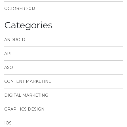
OCTOBER 2013
Categories
ANDROID
API
ASO
CONTENT MARKETING
DIGITAL MARKETING
GRAPHICS DESIGN
IOS