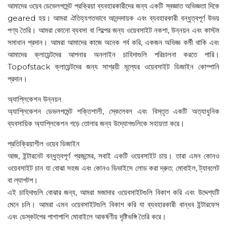
আমাদের ওয়েব ডেভেলপমেন্ট প্রক্রিয়া ব্যবহারকারীদের জন্য একটি স্বজ্ঞাত অভিজ্ঞতা দিকে
geared হয়। আমরা ঐতিহ্যগতভাবে আনন্দদায়ক এবং ব্যবহারকারী বন্ধুত্বপূর্ণ উভয়
পণ্য তৈরি। আমরা কোনো ব্যবসা বা শিল্পের জন্য ওয়েবসাইট নকশা, উন্নয়ন এবং কাস্টম
সমাধান প্রদান। আমরা আমাদের কাজে অনেক গর্ব করি, একজন অভিজ্ঞ কর্মী থাকি এবং
আমাদের ক্লায়েন্টদের আপনার অনলাইন চাহিদাগুলি পরিচালনা করতে পারি।
Topofstack ক্লায়েন্টদের জন্য সাশ্রয়ী মূল্যের ওয়েবসাইট ডিজাইন কোম্পানি
প্রদান।
অ্যাপ্লিকেশন উন্নয়ন
অ্যাপ্লিকেশন ডেভলপমেন্ট শক্তিশালী, স্কেলেবল এবং বিস্তৃত একটি অত্যাধুনিক
ব্যবসায়িক অ্যাপ্লিকেশন গড়ে তোলার জন্য উদ্যোগগুলিকে সহায়তা করে।
প্রতিক্রিয়াশীল ওয়েব ডিজাইন
আজ, ইন্টারনেট বন্ধুত্বপূর্ণ প্রজন্মের, সবাই একটি ওয়েবসাইট চায়। তারা এমন কোনও
ওয়েবসাইট চান যা বোঝা সহজ এবং কোনও ডিভাইসে লোড করা দ্রুত; মোবাইল, ট্যাবলেট
বা ল্যাপটপ।
এই চাহিদাগুলি বোঝার জন্য, আমরা মজাদার ওয়েবসাইটগুলি বিকাশ করি এবং উদ্দেশ্যটি
মেনে চলি। আমরা এমন ওয়েবসাইটগুলি বিকাশ করি যা ব্যবহারকারী বান্ধব ইন্টারফেস
এবং ডেস্কটপের পাশাপাশি মোবাইলে আকর্ষণীয় দৃষ্টিভঙ্গি তৈরি করে।