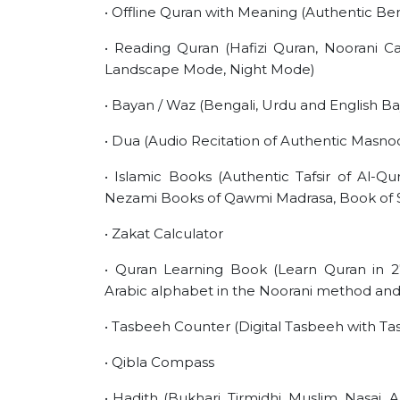
• Offline Quran with Meaning (Authentic Ben
• Reading Quran (Hafizi Quran, Noorani Ca
Landscape Mode, Night Mode)
• Bayan / Waz (Bengali, Urdu and English Ba
• Dua (Audio Recitation of Authentic Masn
• Islamic Books (Authentic Tafsir of Al-Q
Nezami Books of Qawmi Madrasa, Book of Si
• Zakat Calculator
• Quran Learning Book (Learn Quran in 27
Arabic alphabet in the Noorani method and 
• Tasbeeh Counter (Digital Tasbeeh with T
• Qibla Compass
• Hadith (Bukhari, Tirmidhi, Muslim, Nas