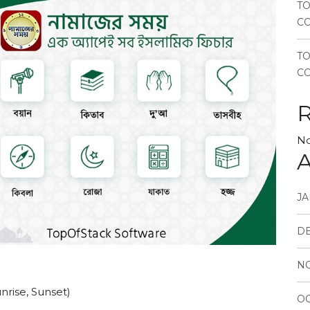
TO
CO
T
CO
No
A
JA
D
N
unrise, Sunset)
OC