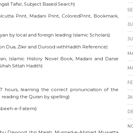
gali Tafsir, Subject Based Search)
SE
lcutta Print, Madani Print, ColoredPrint, Bookmark,
JU
yan by local and foreign leading Islamic Scholars)
JU
oon Dua, Zikir and Durood withHadith Reference)
MA
uran, Islamic History Novel Book, Madani and Darse
hah Sittah Hadith)
MA
FE
 hours, learning the correct pronunciation of the
reading the Quran by spelling)
JA
asbeeh-e-Fatemi)
D
N
ai, Abu Dawood, Ibn Majah, Musnad-e-Ahmad, Muwatta