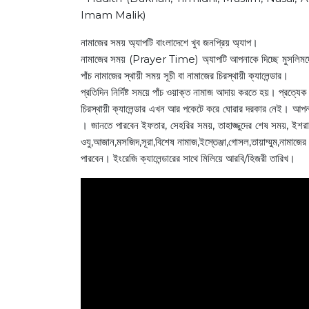
Imam Malik)
নামাজের সময় অ্যাপটি বাংলাদেশে খুব জনপ্রিয় অ্যাপ।
নামাজের সময় (Prayer Time) অ্যাপটি আপনাকে দিচ্ছে মুসলিমদের জ
পাঁচ নামাজের স্থায়ী সময় সূচী বা নামাজের চিরস্থায়ী ক্যালেন্ডার।
প্রতিদিন নির্দিষ্ট সময়ে পাঁচ ওয়াক্ত নামাজ আদায় করতে হয়। প্রত
চিরস্থায়ী ক্যালেন্ডার এখন আর পকেটে করে ঘোরার দরকার নেই। আপ
। জানতে পারবেন ইফতার, সেহরির সময়, তাহাজ্জুদের শেষ সময়, ইশরাকে
ওযু,আজান,মসজিদ,সূরা,বিশেষ নামাজ,ইস্তেঞ্জা,গোসল,তায়াম্মুম,নামাজে
পারবেন। ইংরেজি ক্যালেন্ডারের সাথে মিলিয়ে আরবি/হিজরী তারিখ।