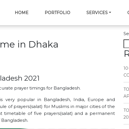
HOME
PORTFOLIO
SERVICES
Se
time in Dhaka
R
10
CO
ladesh 2021
curate prayer timings for Bangladesh.
T
AP
is very popular in Bangladesh, India, Europe and
e of prayers(salat) for Muslims in major cities of the
TO
t timetable of five prayers(salat) and a permanent
20
of Bangladesh.