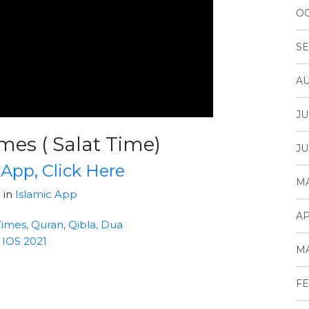
OC
SE
AU
JU
mes ( Salat Time)
JU
App, Click Here
MA
 in
Islamic App
AP
imes, Quran, Qibla, Dua
 IOS 2021
MA
FE