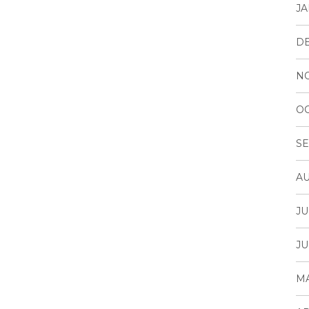
JA
D
N
OC
SE
AU
JU
JU
MA