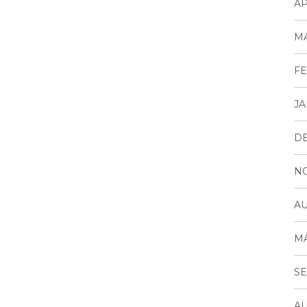
AP
MA
FE
JA
D
N
AU
MA
SE
AU