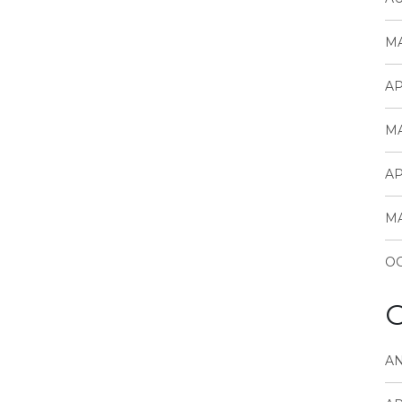
MA
AP
MA
AP
MA
OC
C
A